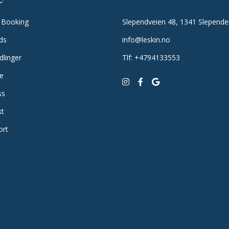
 Booking
Slependveien 48, 1341 Slepend
ds
info@leskin.no
dlinger
Tlf: +4794133553
te
ss
kt
ort