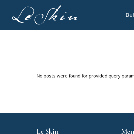
Be
No posts were found for provided query param
Le Skin
Men