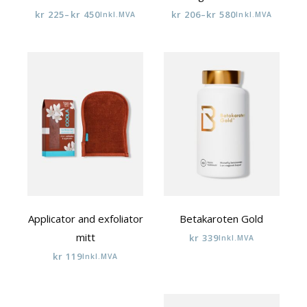
kr
225
–
kr
450
kr
206
–
kr
580
Inkl.MVA
Inkl.MVA
Prisområde:
Prisområde:
kr 225
kr 206
til
til
kr 450
kr 580
Applicator and exfoliator
Betakaroten Gold
mitt
kr
339
Inkl.MVA
kr
119
Inkl.MVA