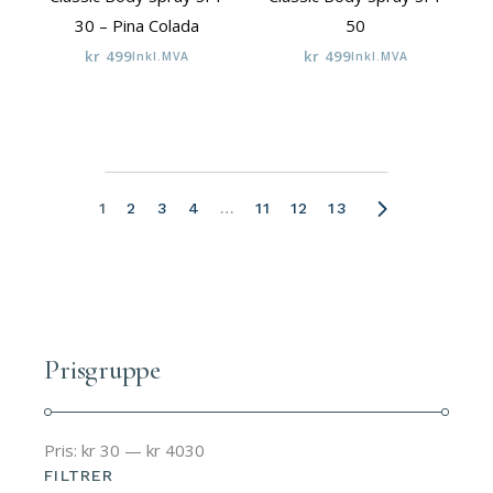
30 – Pina Colada
50
kr
499
kr
499
Inkl.MVA
Inkl.MVA
1
2
3
4
…
11
12
13
Prisgruppe
Pris:
kr 30
—
kr 4030
FILTRER
Min.
Makspris