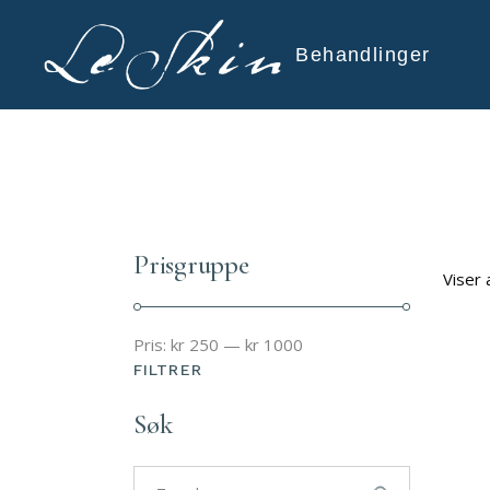
Behandlinger
Prisgruppe
Viser 
Pris:
kr 250
—
kr 1000
FILTRER
Min.
Makspris
pris
Søk
Search
for: