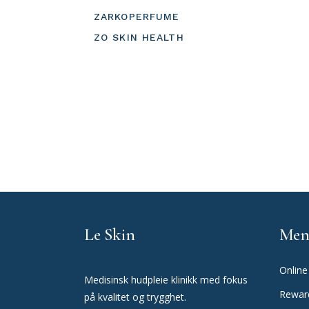
ZARKOPERFUME
ZO SKIN HEALTH
Le Skin
Men
Online
Medisinsk hudpleie klinikk med fokus
Rewar
på kvalitet og trygghet.