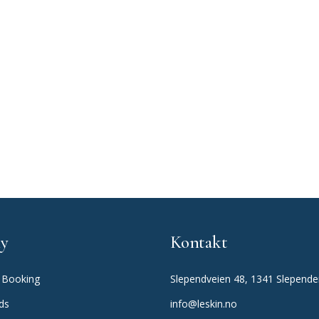
y
Kontakt
 Booking
Slependveien 48, 1341 Slepend
ds
info@leskin.no