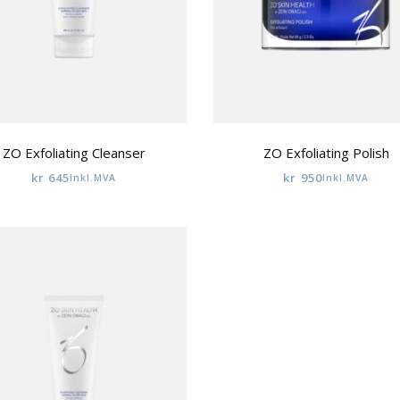
ZO Exfoliating Cleanser
ZO Exfoliating Polish
kr
645
kr
950
Inkl.MVA
Inkl.MVA