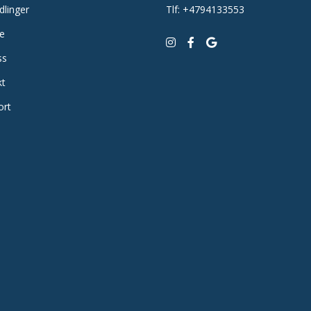
dlinger
Tlf: +4794133553
te
ss
kt
ort