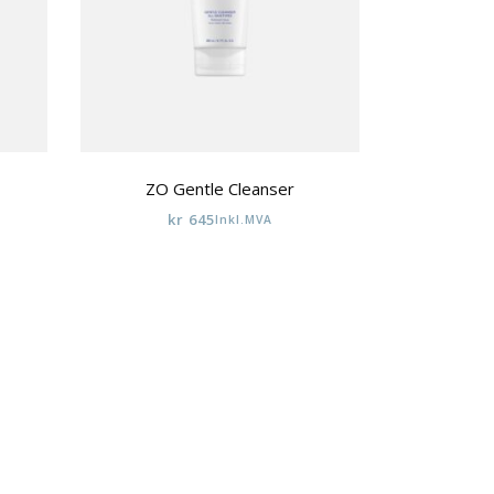
ZO Gentle Cleanser
kr
645
Inkl.MVA