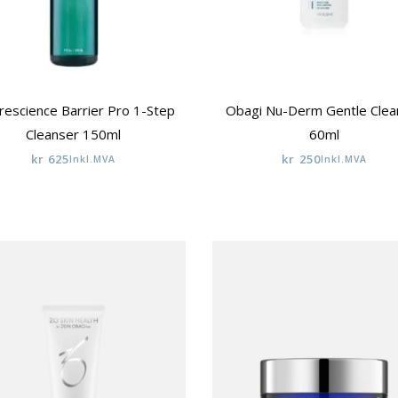
rescience Barrier Pro 1-Step
Obagi Nu-Derm Gentle Clea
Cleanser 150ml
60ml
kr
625
kr
250
Inkl.MVA
Inkl.MVA