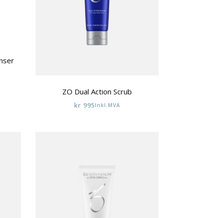
nser
ZO Dual Action Scrub
kr
995
Inkl.MVA