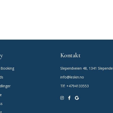
y
Kontakt
 Booking
Slependveien 48, 1341 Slepend
ds
info@leskin.no
dlinger
Tlf: +4794133553
te
ss
kt