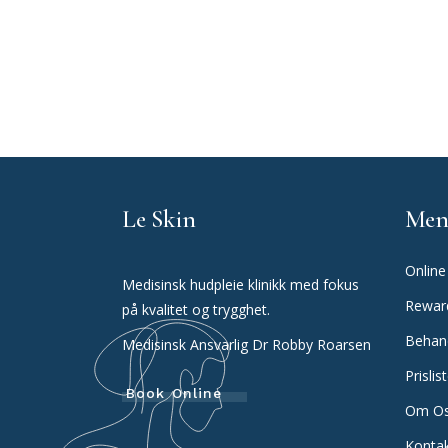
Le Skin
Men
Online
Medisinsk hudpleie klinikk med fokus
Rewar
på kvalitet og trygghet.
Behan
Medisinsk Ansvarlig Dr Robby Roarsen
Prislis
Book Online
Om O
Konta