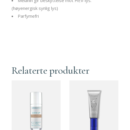
Melanin gir beskyttelse mot HEV-lys.
(høyenergisk synlig lys)
Parfymefri
Relaterte produkter