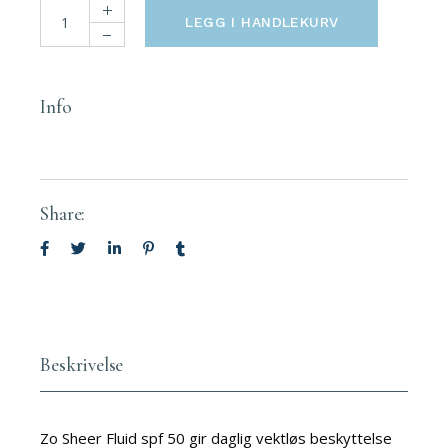
ZO Sheer Fluid Broad-Spectrum Sunscreen SPF 50 quantity
LEGG I HANDLEKURV
Info
Share:
Beskrivelse
Zo Sheer Fluid spf 50 gir daglig vektløs beskyttelse