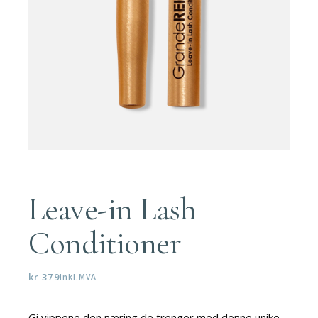
Leave-in Lash
Conditioner
kr
379
Inkl.MVA
Gi vippene den næring de trenger med denne unike