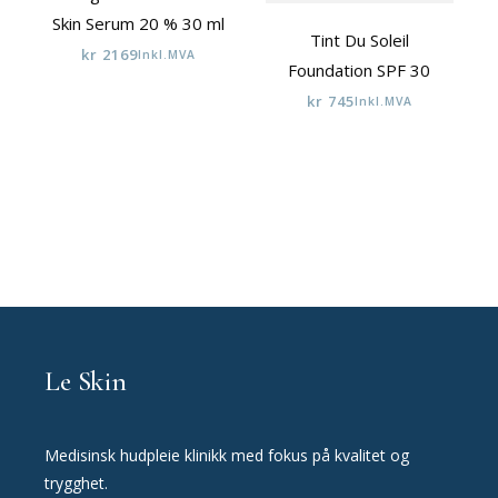
Skin Serum 20 % 30 ml
Tint Du Soleil
kr
2169
Inkl.MVA
Foundation SPF 30
kr
745
Inkl.MVA
Le Skin
Medisinsk hudpleie klinikk med fokus på kvalitet og
trygghet.