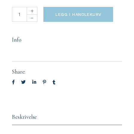
Obagi ELASTIderm Lift Up & Sculpt Facial Moisturizer 50ml 
LEGG I HANDLEKURV
Info
Share:
Beskrivelse