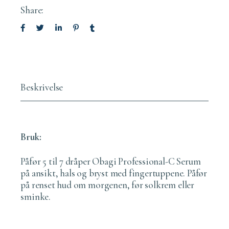
Share:
Beskrivelse
Bruk:
Påfør 5 til 7 dråper Obagi Professional-C Serum
på ansikt, hals og bryst med fingertuppene. Påfør
på renset hud om morgenen, før solkrem eller
sminke.