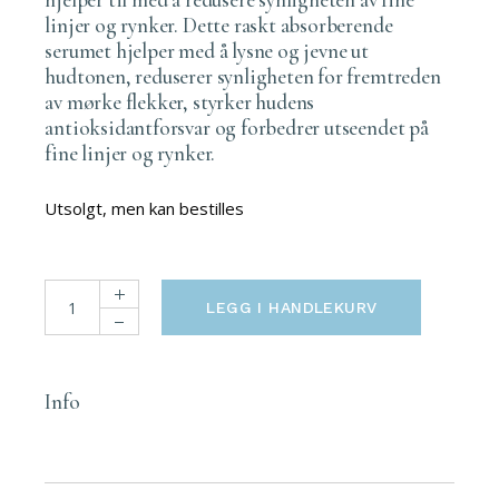
linjer og rynker. Dette raskt absorberende
serumet hjelper med å lysne og jevne ut
hudtonen, reduserer synligheten for fremtreden
av mørke flekker, styrker hudens
antioksidantforsvar og forbedrer utseendet på
fine linjer og rynker.
Utsolgt, men kan bestilles
Obagi Professional-C Skin Serum 10 % 12,5 ml quantity
LEGG I HANDLEKURV
Info