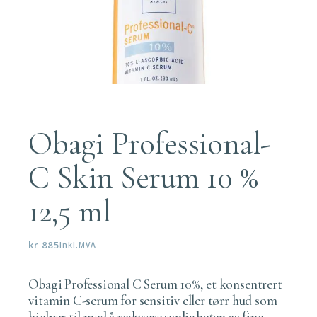
Obagi Professional-
C Skin Serum 10 %
12,5 ml
kr
885
Inkl.MVA
Obagi Professional C Serum 10%, et konsentrert
vitamin C-serum for sensitiv eller tørr hud som
hjelper til med å redusere synligheten av fine